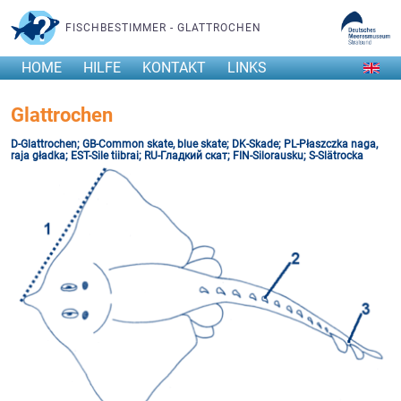
FISCHBESTIMMER - GLATTROCHEN
HOME
HILFE
KONTAKT
LINKS
Glattrochen
D-Glattrochen; GB-Common skate, blue skate; DK-Skade; PL-Płaszczka naga,
raja gładka; EST-Sile tiibrai; RU-Гладкий скат; FIN-Silorausku; S-Slätrocka