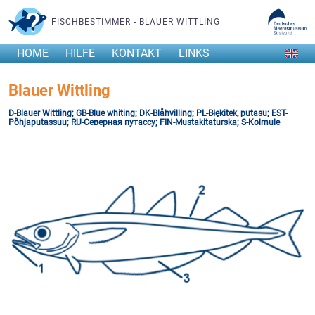
FISCHBESTIMMER - BLAUER WITTLING
HOME
HILFE
KONTAKT
LINKS
Blauer Wittling
D-Blauer Wittling; GB-Blue whiting; DK-Blåhvilling; PL-Błękitek, putasu; EST-
Põhjaputassuu; RU-Северная путассу; FIN-Mustakitaturska; S-Kolmule